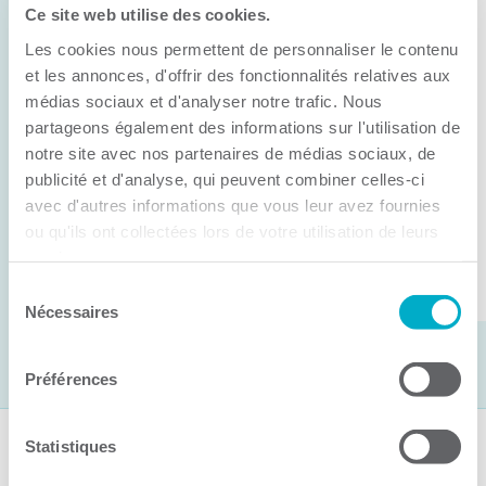
Ce site web utilise des cookies.
11 juin 2026
Les cookies nous permettent de personnaliser le contenu
Anick Métivier devient le nouveau
président de la CCI3R
et les annonces, d'offrir des fonctionnalités relatives aux
médias sociaux et d'analyser notre trafic. Nous
C’est lors de son assemblée générale annuelle
partageons également des informations sur l'utilisation de
tenue hier que la Chambre de commerce et
notre site avec nos partenaires de médias sociaux, de
publicité et d'analyse, qui peuvent combiner celles-ci
d’industries de ...
avec d'autres informations que vous leur avez fournies
ou qu'ils ont collectées lors de votre utilisation de leurs
services.
Lire la suite
Sélection
Nécessaires
du
consentement
Préférences
Statistiques
Suivez-nous