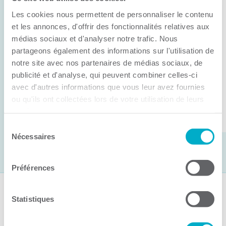
Anick Métivier devient le nouveau
Les cookies nous permettent de personnaliser le contenu
président de la CCI3R
et les annonces, d'offrir des fonctionnalités relatives aux
médias sociaux et d'analyser notre trafic. Nous
C’est lors de son assemblée générale annuelle
partageons également des informations sur l'utilisation de
tenue hier que la Chambre de commerce et
notre site avec nos partenaires de médias sociaux, de
d’industries de ...
publicité et d'analyse, qui peuvent combiner celles-ci
avec d'autres informations que vous leur avez fournies
ou qu'ils ont collectées lors de votre utilisation de leurs
Lire la suite
services.
Sélection
Nécessaires
du
consentement
Préférences
Suivez-nous
Statistiques