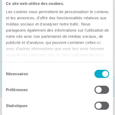
Ce site web utilise des cookies.
11 juin 2026
Les cookies nous permettent de personnaliser le contenu
Anick Métivier devient le nouveau
président de la CCI3R
et les annonces, d'offrir des fonctionnalités relatives aux
médias sociaux et d'analyser notre trafic. Nous
C’est lors de son assemblée générale annuelle
partageons également des informations sur l'utilisation de
tenue hier que la Chambre de commerce et
notre site avec nos partenaires de médias sociaux, de
publicité et d'analyse, qui peuvent combiner celles-ci
d’industries de ...
avec d'autres informations que vous leur avez fournies
ou qu'ils ont collectées lors de votre utilisation de leurs
services.
Lire la suite
Sélection
Nécessaires
du
consentement
Préférences
Statistiques
Suivez-nous