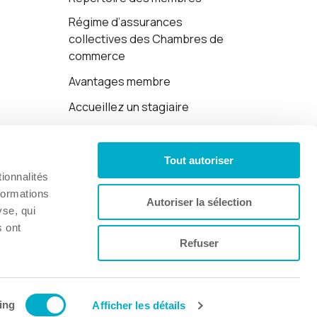
Régime d’assurances
collectives des Chambres de
commerce
Avantages membre
Accueillez un stagiaire
Cartes-cadeaux
Tout autoriser
Politique de confidentialité
ionnalités
formations
Autoriser la sélection
yse, qui
s ont
Refuser
Site web par 👉
Cinetic
.
ing
Afficher les détails