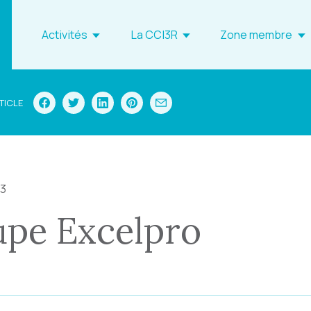
Activités
La CCI3R
Zone membre
TICLE
23
pe Excelpro