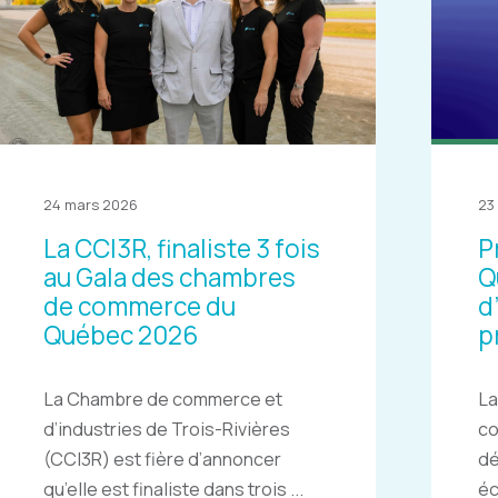
24 mars 2026
23
La CCI3R, finaliste 3 fois
P
au Gala des chambres
Q
de commerce du
d
Québec 2026
p
La Chambre de commerce et
La
d’industries de Trois-Rivières
c
(CCI3R) est fière d’annoncer
dé
qu’elle est finaliste dans trois ...
éc