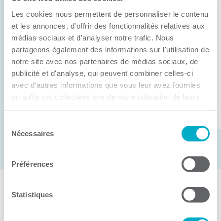
Anick Métivier devient le nouveau
Les cookies nous permettent de personnaliser le contenu
président de la CCI3R
et les annonces, d'offrir des fonctionnalités relatives aux
médias sociaux et d'analyser notre trafic. Nous
C’est lors de son assemblée générale annuelle
partageons également des informations sur l'utilisation de
tenue hier que la Chambre de commerce et
notre site avec nos partenaires de médias sociaux, de
d’industries de ...
publicité et d'analyse, qui peuvent combiner celles-ci
avec d'autres informations que vous leur avez fournies
ou qu'ils ont collectées lors de votre utilisation de leurs
Lire la suite
services.
Sélection
Nécessaires
du
consentement
Préférences
Suivez-nous
Statistiques