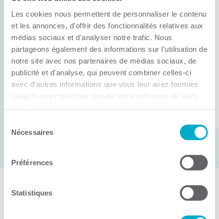
Anick Métivier devient le nouveau
Les cookies nous permettent de personnaliser le contenu
président de la CCI3R
et les annonces, d'offrir des fonctionnalités relatives aux
médias sociaux et d'analyser notre trafic. Nous
C’est lors de son assemblée générale annuelle
partageons également des informations sur l'utilisation de
tenue hier que la Chambre de commerce et
notre site avec nos partenaires de médias sociaux, de
d’industries de ...
publicité et d'analyse, qui peuvent combiner celles-ci
avec d'autres informations que vous leur avez fournies
ou qu'ils ont collectées lors de votre utilisation de leurs
Lire la suite
services.
Sélection
Nécessaires
du
consentement
Préférences
Suivez-nous
Statistiques