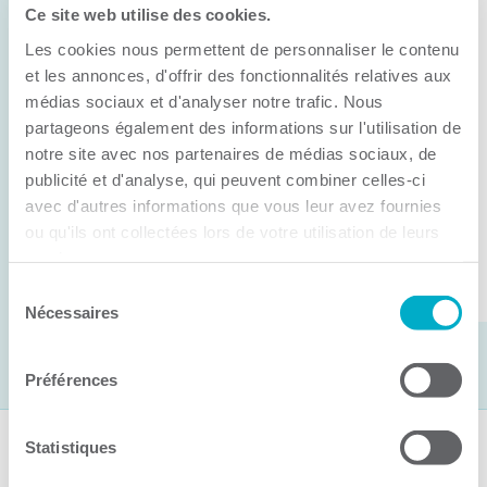
Ce site web utilise des cookies.
11 juin 2026
Les cookies nous permettent de personnaliser le contenu
Anick Métivier devient le nouveau
président de la CCI3R
et les annonces, d'offrir des fonctionnalités relatives aux
médias sociaux et d'analyser notre trafic. Nous
C’est lors de son assemblée générale annuelle
partageons également des informations sur l'utilisation de
tenue hier que la Chambre de commerce et
notre site avec nos partenaires de médias sociaux, de
publicité et d'analyse, qui peuvent combiner celles-ci
d’industries de ...
avec d'autres informations que vous leur avez fournies
ou qu'ils ont collectées lors de votre utilisation de leurs
services.
Lire la suite
Sélection
Nécessaires
du
consentement
Préférences
Statistiques
Suivez-nous