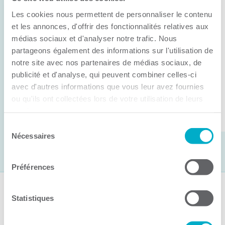
Anick Métivier devient le nouveau
Les cookies nous permettent de personnaliser le contenu
président de la CCI3R
et les annonces, d'offrir des fonctionnalités relatives aux
médias sociaux et d'analyser notre trafic. Nous
C’est lors de son assemblée générale annuelle
partageons également des informations sur l'utilisation de
tenue hier que la Chambre de commerce et
notre site avec nos partenaires de médias sociaux, de
d’industries de ...
publicité et d'analyse, qui peuvent combiner celles-ci
avec d'autres informations que vous leur avez fournies
ou qu'ils ont collectées lors de votre utilisation de leurs
Lire la suite
services.
Sélection
Nécessaires
du
consentement
Préférences
Suivez-nous
Statistiques