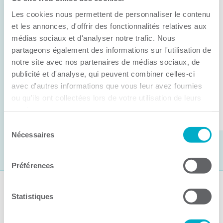
Anick Métivier devient le nouveau
Les cookies nous permettent de personnaliser le contenu
président de la CCI3R
et les annonces, d'offrir des fonctionnalités relatives aux
médias sociaux et d'analyser notre trafic. Nous
C’est lors de son assemblée générale annuelle
partageons également des informations sur l'utilisation de
tenue hier que la Chambre de commerce et
notre site avec nos partenaires de médias sociaux, de
d’industries de ...
publicité et d'analyse, qui peuvent combiner celles-ci
avec d'autres informations que vous leur avez fournies
ou qu'ils ont collectées lors de votre utilisation de leurs
Lire la suite
services.
Sélection
Nécessaires
du
consentement
Préférences
Suivez-nous
Statistiques