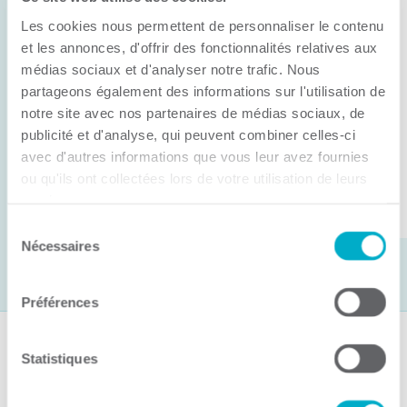
Anick Métivier devient le nouveau
Les cookies nous permettent de personnaliser le contenu
président de la CCI3R
et les annonces, d'offrir des fonctionnalités relatives aux
médias sociaux et d'analyser notre trafic. Nous
C’est lors de son assemblée générale annuelle
partageons également des informations sur l'utilisation de
tenue hier que la Chambre de commerce et
notre site avec nos partenaires de médias sociaux, de
d’industries de ...
publicité et d'analyse, qui peuvent combiner celles-ci
avec d'autres informations que vous leur avez fournies
ou qu'ils ont collectées lors de votre utilisation de leurs
Lire la suite
services.
Sélection
Nécessaires
du
consentement
Préférences
Suivez-nous
Statistiques