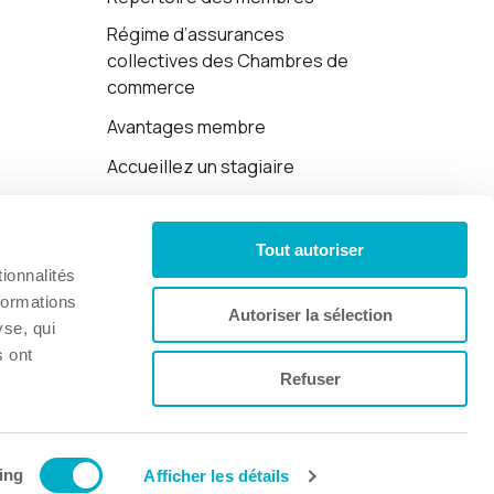
Régime d’assurances
collectives des Chambres de
commerce
Avantages membre
Accueillez un stagiaire
Cartes-cadeaux
Tout autoriser
Politique de confidentialité
ionnalités
formations
Autoriser la sélection
yse, qui
s ont
Refuser
Site web par 👉
Cinetic
.
ing
Afficher les détails