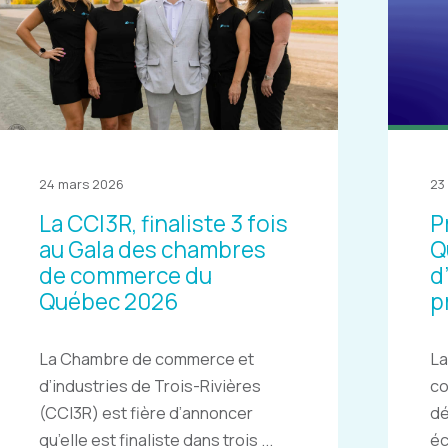
24 mars 2026
23
La CCI3R, finaliste 3 fois
P
au Gala des chambres
Q
de commerce du
d
Québec 2026
p
La Chambre de commerce et
La
d’industries de Trois-Rivières
c
(CCI3R) est fière d’annoncer
dé
qu’elle est finaliste dans trois ...
éc