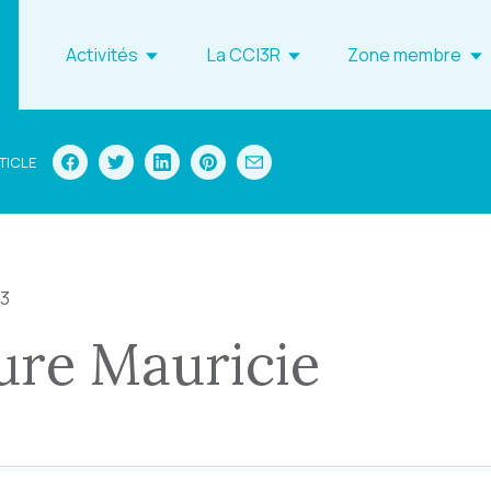
Activités
La CCI3R
Zone membre
TICLE
23
ure Mauricie