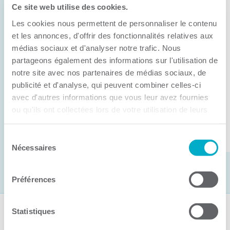
Ce site web utilise des cookies.
11 juin 2026
Les cookies nous permettent de personnaliser le contenu
Anick Métivier devient le nouveau
président de la CCI3R
et les annonces, d'offrir des fonctionnalités relatives aux
médias sociaux et d'analyser notre trafic. Nous
C’est lors de son assemblée générale annuelle
partageons également des informations sur l'utilisation de
tenue hier que la Chambre de commerce et
notre site avec nos partenaires de médias sociaux, de
publicité et d'analyse, qui peuvent combiner celles-ci
d’industries de ...
avec d'autres informations que vous leur avez fournies
ou qu'ils ont collectées lors de votre utilisation de leurs
services.
Lire la suite
Sélection
Nécessaires
du
consentement
Préférences
Statistiques
Suivez-nous