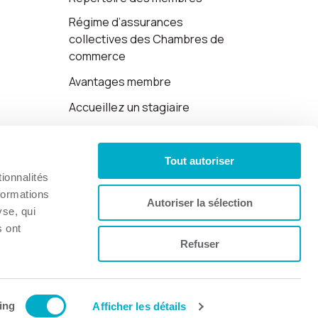
Régime d’assurances
collectives des Chambres de
commerce
Avantages membre
Accueillez un stagiaire
Cartes-cadeaux
Tout autoriser
Politique de confidentialité
ionnalités
formations
Autoriser la sélection
yse, qui
s ont
Refuser
Site web par 👉
Cinetic
.
ing
Afficher les détails