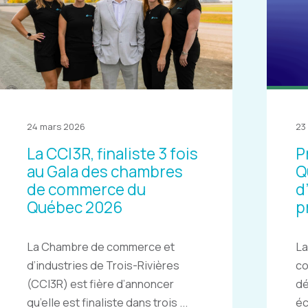
24 mars 2026
23
La CCI3R, finaliste 3 fois
P
au Gala des chambres
Q
de commerce du
d
Québec 2026
p
La Chambre de commerce et
La
d’industries de Trois-Rivières
c
(CCI3R) est fière d’annoncer
dé
qu’elle est finaliste dans trois ...
éc