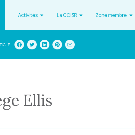
Activités
La CCI3R
Zone membre
TICLE
ge Ellis