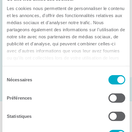
Anick Métivier devient le nouveau
Les cookies nous permettent de personnaliser le contenu
président de la CCI3R
et les annonces, d'offrir des fonctionnalités relatives aux
médias sociaux et d'analyser notre trafic. Nous
C’est lors de son assemblée générale annuelle
partageons également des informations sur l'utilisation de
tenue hier que la Chambre de commerce et
notre site avec nos partenaires de médias sociaux, de
d’industries de ...
publicité et d'analyse, qui peuvent combiner celles-ci
avec d'autres informations que vous leur avez fournies
ou qu'ils ont collectées lors de votre utilisation de leurs
Lire la suite
services.
Sélection
Nécessaires
du
consentement
Préférences
Suivez-nous
Statistiques