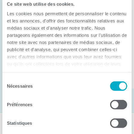
Ce site web utilise des cookies.
11 juin 2026
Les cookies nous permettent de personnaliser le contenu
Anick Métivier devient le nouveau
président de la CCI3R
et les annonces, d'offrir des fonctionnalités relatives aux
médias sociaux et d'analyser notre trafic. Nous
C’est lors de son assemblée générale annuelle
partageons également des informations sur l'utilisation de
tenue hier que la Chambre de commerce et
notre site avec nos partenaires de médias sociaux, de
publicité et d'analyse, qui peuvent combiner celles-ci
d’industries de ...
avec d'autres informations que vous leur avez fournies
ou qu'ils ont collectées lors de votre utilisation de leurs
services.
Lire la suite
Sélection
Nécessaires
du
consentement
Préférences
Statistiques
Suivez-nous