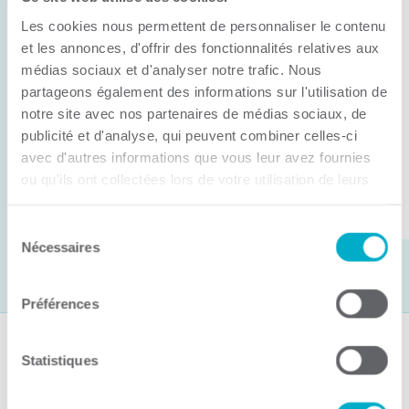
Anick Métivier devient le nouveau
Les cookies nous permettent de personnaliser le contenu
président de la CCI3R
et les annonces, d'offrir des fonctionnalités relatives aux
médias sociaux et d'analyser notre trafic. Nous
C’est lors de son assemblée générale annuelle
partageons également des informations sur l'utilisation de
tenue hier que la Chambre de commerce et
notre site avec nos partenaires de médias sociaux, de
d’industries de ...
publicité et d'analyse, qui peuvent combiner celles-ci
avec d'autres informations que vous leur avez fournies
ou qu'ils ont collectées lors de votre utilisation de leurs
Lire la suite
services.
Sélection
Nécessaires
du
consentement
Préférences
Suivez-nous
Statistiques