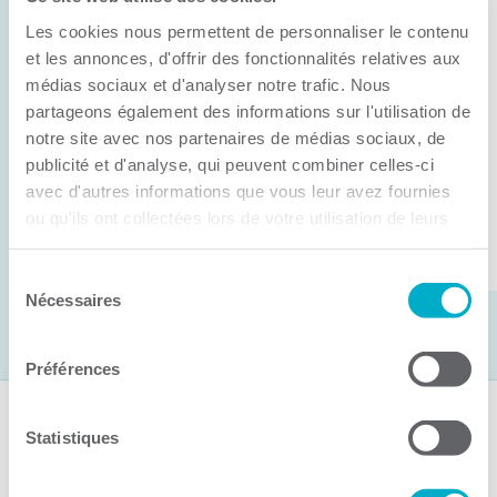
Anick Métivier devient le nouveau
Les cookies nous permettent de personnaliser le contenu
président de la CCI3R
et les annonces, d'offrir des fonctionnalités relatives aux
médias sociaux et d'analyser notre trafic. Nous
C’est lors de son assemblée générale annuelle
partageons également des informations sur l'utilisation de
tenue hier que la Chambre de commerce et
notre site avec nos partenaires de médias sociaux, de
d’industries de ...
publicité et d'analyse, qui peuvent combiner celles-ci
avec d'autres informations que vous leur avez fournies
ou qu'ils ont collectées lors de votre utilisation de leurs
Lire la suite
services.
Sélection
Nécessaires
du
consentement
Préférences
Suivez-nous
Statistiques