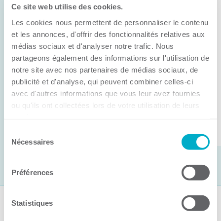
Ce site web utilise des cookies.
11 juin 2026
Les cookies nous permettent de personnaliser le contenu
Anick Métivier devient le nouveau
président de la CCI3R
et les annonces, d'offrir des fonctionnalités relatives aux
médias sociaux et d'analyser notre trafic. Nous
C’est lors de son assemblée générale annuelle
partageons également des informations sur l'utilisation de
tenue hier que la Chambre de commerce et
notre site avec nos partenaires de médias sociaux, de
publicité et d'analyse, qui peuvent combiner celles-ci
d’industries de ...
avec d'autres informations que vous leur avez fournies
ou qu'ils ont collectées lors de votre utilisation de leurs
services.
Lire la suite
Sélection
Nécessaires
du
consentement
Préférences
Statistiques
Suivez-nous