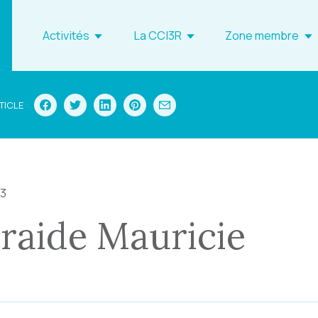
Activités
La CCI3R
Zone membre
TICLE
23
raide Mauricie