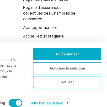
Régime d’assurances
collectives des Chambres de
commerce
Avantages membre
Accueillez un stagiaire
Cartes-cadeaux
Tout autoriser
Politique de confidentialité
ionnalités
formations
Autoriser la sélection
yse, qui
s ont
Refuser
Site web par 👉
Cinetic
.
ing
Afficher les détails