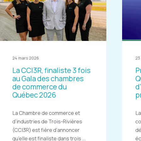
24 mars 2026
23
La CCI3R, finaliste 3 fois
P
au Gala des chambres
Q
de commerce du
d
Québec 2026
p
La Chambre de commerce et
La
d’industries de Trois-Rivières
c
(CCI3R) est fière d’annoncer
dé
qu’elle est finaliste dans trois ...
éc