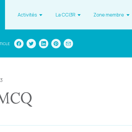
Activités
La CCI3R
Zone membre
TICLE
23
MCQ