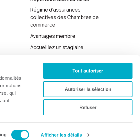
Régime d’assurances
collectives des Chambres de
commerce
Avantages membre
Accueillez un stagiaire
Cartes-cadeaux
Tout autoriser
Politique de confidentialité
ionnalités
formations
Autoriser la sélection
yse, qui
s ont
Refuser
Site web par 👉
Cinetic
.
ing
Afficher les détails