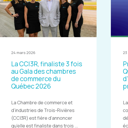
24 mars 2026
23
La CCI3R, finaliste 3 fois
P
au Gala des chambres
Q
de commerce du
d
Québec 2026
p
La Chambre de commerce et
La
d’industries de Trois-Rivières
c
(CCI3R) est fière d’annoncer
dé
qu’elle est finaliste dans trois ...
éc