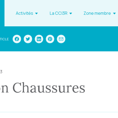
Activités
La CCI3R
Zone membre
TICLE
23
n Chaussures