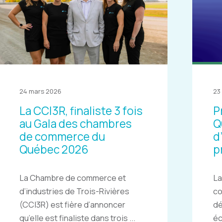
24 mars 2026
23
La CCI3R, finaliste 3 fois
P
au Gala des chambres
Q
de commerce du
d
Québec 2026
p
La Chambre de commerce et
La
d’industries de Trois-Rivières
c
(CCI3R) est fière d’annoncer
dé
qu’elle est finaliste dans trois ...
éc