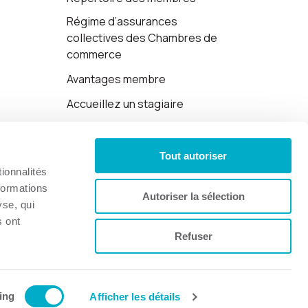
Régime d’assurances
collectives des Chambres de
commerce
Avantages membre
Accueillez un stagiaire
Cartes-cadeaux
Tout autoriser
Politique de confidentialité
ionnalités
formations
Autoriser la sélection
yse, qui
s ont
Refuser
Site web par 👉
Cinetic
.
ing
Afficher les détails