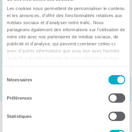
Anick Métivier devient le nouveau
Les cookies nous permettent de personnaliser le contenu
président de la CCI3R
et les annonces, d'offrir des fonctionnalités relatives aux
médias sociaux et d'analyser notre trafic. Nous
C’est lors de son assemblée générale annuelle
partageons également des informations sur l'utilisation de
tenue hier que la Chambre de commerce et
notre site avec nos partenaires de médias sociaux, de
d’industries de ...
publicité et d'analyse, qui peuvent combiner celles-ci
avec d'autres informations que vous leur avez fournies
ou qu'ils ont collectées lors de votre utilisation de leurs
Lire la suite
services.
Sélection
Nécessaires
du
consentement
Préférences
Suivez-nous
Statistiques