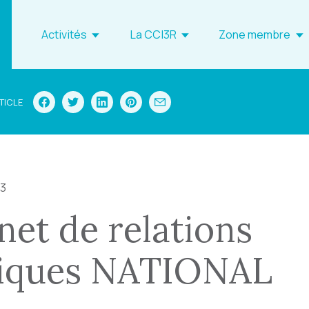
Activités
La CCI3R
Zone membre
TICLE
23
net de relations
liques NATIONAL