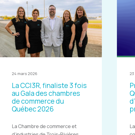
24 mars 2026
23
La CCI3R, finaliste 3 fois
P
au Gala des chambres
Q
de commerce du
d
Québec 2026
p
La Chambre de commerce et
La
d’industries de Trois-Rivières
c