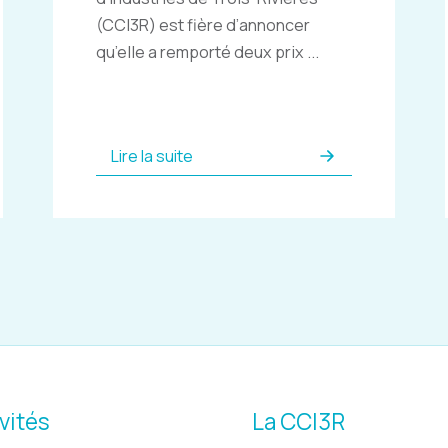
(CCI3R) est fière d’annoncer
qu’elle a remporté deux prix ...
Lire la suite
vités
La CCI3R