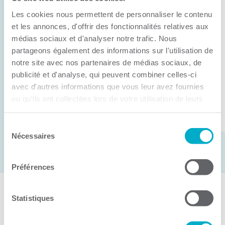
Anick Métivier devient le nouveau
Les cookies nous permettent de personnaliser le contenu
président de la CCI3R
et les annonces, d'offrir des fonctionnalités relatives aux
médias sociaux et d'analyser notre trafic. Nous
C’est lors de son assemblée générale annuelle
partageons également des informations sur l'utilisation de
tenue hier que la Chambre de commerce et
notre site avec nos partenaires de médias sociaux, de
d’industries de ...
publicité et d'analyse, qui peuvent combiner celles-ci
avec d'autres informations que vous leur avez fournies
ou qu'ils ont collectées lors de votre utilisation de leurs
Lire la suite
services.
Sélection
Nécessaires
du
consentement
Préférences
Suivez-nous
Statistiques