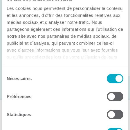
Anick Métivier devient le nouveau
Les cookies nous permettent de personnaliser le contenu
président de la CCI3R
et les annonces, d'offrir des fonctionnalités relatives aux
médias sociaux et d'analyser notre trafic. Nous
C’est lors de son assemblée générale annuelle
partageons également des informations sur l'utilisation de
tenue hier que la Chambre de commerce et
notre site avec nos partenaires de médias sociaux, de
d’industries de ...
publicité et d'analyse, qui peuvent combiner celles-ci
avec d'autres informations que vous leur avez fournies
ou qu'ils ont collectées lors de votre utilisation de leurs
Lire la suite
services.
Sélection
Nécessaires
du
consentement
Préférences
Suivez-nous
Statistiques