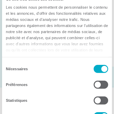
Anick Métivier devient le nouveau
Les cookies nous permettent de personnaliser le contenu
président de la CCI3R
et les annonces, d'offrir des fonctionnalités relatives aux
médias sociaux et d'analyser notre trafic. Nous
C’est lors de son assemblée générale annuelle
partageons également des informations sur l'utilisation de
tenue hier que la Chambre de commerce et
notre site avec nos partenaires de médias sociaux, de
d’industries de ...
publicité et d'analyse, qui peuvent combiner celles-ci
avec d'autres informations que vous leur avez fournies
ou qu'ils ont collectées lors de votre utilisation de leurs
Lire la suite
services.
Sélection
Nécessaires
du
consentement
Préférences
Suivez-nous
Statistiques