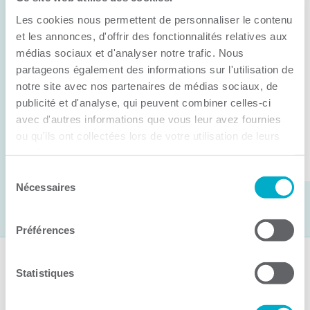
Anick Métivier devient le nouveau
Les cookies nous permettent de personnaliser le contenu
président de la CCI3R
et les annonces, d'offrir des fonctionnalités relatives aux
médias sociaux et d'analyser notre trafic. Nous
C’est lors de son assemblée générale annuelle
partageons également des informations sur l'utilisation de
tenue hier que la Chambre de commerce et
notre site avec nos partenaires de médias sociaux, de
d’industries de ...
publicité et d'analyse, qui peuvent combiner celles-ci
avec d'autres informations que vous leur avez fournies
ou qu'ils ont collectées lors de votre utilisation de leurs
Lire la suite
services.
Sélection
Nécessaires
du
consentement
Préférences
Suivez-nous
Statistiques