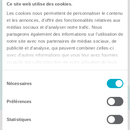
Ce site web utilise des cookies.
11 juin 2026
Les cookies nous permettent de personnaliser le contenu
Anick Métivier devient le nouveau
président de la CCI3R
et les annonces, d'offrir des fonctionnalités relatives aux
médias sociaux et d'analyser notre trafic. Nous
C’est lors de son assemblée générale annuelle
partageons également des informations sur l'utilisation de
tenue hier que la Chambre de commerce et
notre site avec nos partenaires de médias sociaux, de
publicité et d'analyse, qui peuvent combiner celles-ci
d’industries de ...
avec d'autres informations que vous leur avez fournies
ou qu'ils ont collectées lors de votre utilisation de leurs
services.
Lire la suite
Sélection
Nécessaires
du
consentement
Préférences
Statistiques
Suivez-nous