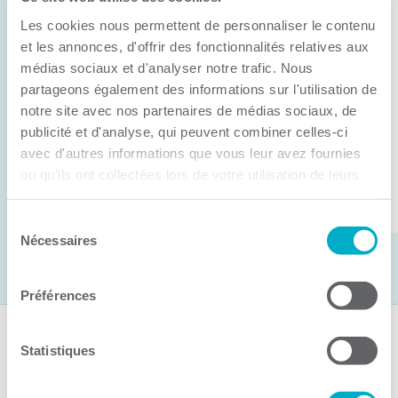
Anick Métivier devient le nouveau
Les cookies nous permettent de personnaliser le contenu
président de la CCI3R
et les annonces, d'offrir des fonctionnalités relatives aux
médias sociaux et d'analyser notre trafic. Nous
C’est lors de son assemblée générale annuelle
partageons également des informations sur l'utilisation de
tenue hier que la Chambre de commerce et
notre site avec nos partenaires de médias sociaux, de
d’industries de ...
publicité et d'analyse, qui peuvent combiner celles-ci
avec d'autres informations que vous leur avez fournies
ou qu'ils ont collectées lors de votre utilisation de leurs
Lire la suite
services.
Sélection
Nécessaires
du
consentement
Préférences
Suivez-nous
Statistiques