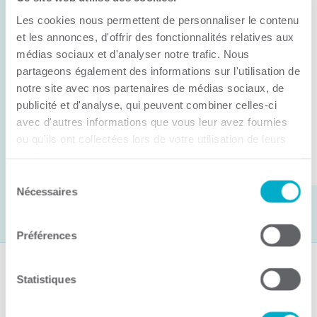
Anick Métivier devient le nouveau
Les cookies nous permettent de personnaliser le contenu
président de la CCI3R
et les annonces, d'offrir des fonctionnalités relatives aux
médias sociaux et d'analyser notre trafic. Nous
C’est lors de son assemblée générale annuelle
partageons également des informations sur l'utilisation de
tenue hier que la Chambre de commerce et
notre site avec nos partenaires de médias sociaux, de
d’industries de ...
publicité et d'analyse, qui peuvent combiner celles-ci
avec d'autres informations que vous leur avez fournies
ou qu'ils ont collectées lors de votre utilisation de leurs
Lire la suite
services.
Sélection
Nécessaires
du
consentement
Préférences
Suivez-nous
Statistiques