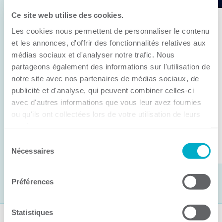
Ce site web utilise des cookies.
11 juin 2026
Les cookies nous permettent de personnaliser le contenu
Anick Métivier devient le nouveau
et les annonces, d'offrir des fonctionnalités relatives aux
président de la CCI3R
médias sociaux et d'analyser notre trafic. Nous
partageons également des informations sur l'utilisation de
C’est lors de son assemblée générale annuelle
notre site avec nos partenaires de médias sociaux, de
tenue hier que la Chambre de commerce et
publicité et d'analyse, qui peuvent combiner celles-ci
d’industries de ...
avec d'autres informations que vous leur avez fournies
ou qu'ils ont collectées lors de votre utilisation de leurs
services.
Lire la suite
Sélection
Nécessaires
du
consentement
Préférences
Statistiques