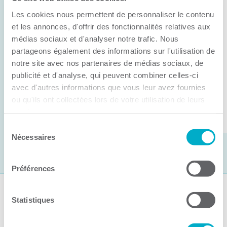
Anick Métivier devient le nouveau
Les cookies nous permettent de personnaliser le contenu
président de la CCI3R
et les annonces, d'offrir des fonctionnalités relatives aux
médias sociaux et d'analyser notre trafic. Nous
C’est lors de son assemblée générale annuelle
partageons également des informations sur l'utilisation de
tenue hier que la Chambre de commerce et
notre site avec nos partenaires de médias sociaux, de
d’industries de ...
publicité et d'analyse, qui peuvent combiner celles-ci
avec d'autres informations que vous leur avez fournies
ou qu'ils ont collectées lors de votre utilisation de leurs
Lire la suite
services.
Sélection
Nécessaires
du
consentement
Préférences
Suivez-nous
Statistiques