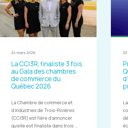
24 mars 2026
23
La CCI3R, finaliste 3 fois
P
au Gala des chambres
Q
de commerce du
d
Québec 2026
p
La Chambre de commerce et
La
d’industries de Trois-Rivières
c
(CCI3R) est fière d’annoncer
dé
qu’elle est finaliste dans trois ...
éc