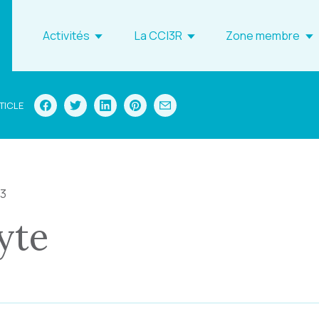
Activités
La CCI3R
Zone membre
TICLE
23
yte