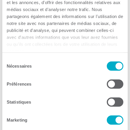
et les annonces, d'offrir des fonctionnalités relatives aux
envoyée au ministre des Transports du Canada,
médias sociaux et d'analyser notre trafic. Nous
l’honorable Marc Garneau.
partageons également des informations sur l'utilisation de
notre site avec nos partenaires de médias sociaux, de
publicité et d'analyse, qui peuvent combiner celles-ci
avec d'autres informations que vous leur avez fournies
« Le Port de Trois-Rivières nous a déjà prouvé qu’il
ou qu'ils ont collectées lors de votre utilisation de leurs
pouvait réaliser avec brio des projets ambitieux. Depuis
services.
plus d’une décennie, il travaille étroitement avec son
milieu sur divers projets de développement porteurs
Sélection
Nécessaires
pour notre région. Le projet de développement de la
du
consentement
bande riveraine n’y fera pas exception et c’était
important pour nous de rallier les représentants de
Préférences
notre milieu pour montrer tout l’appui dont le Port
bénéficie dans ses démarches auprès de Transports
Statistiques
Canada », a ajouté monsieur Champagne.
Marketing
Informations :