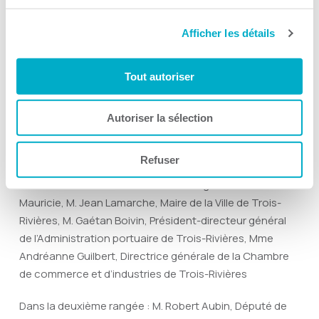
Andréanne Guilbert
Afficher les détails
Directrice générale
Chambre de commerce et d’industries de Trois-Rivières
Tout autoriser
Tél. : 819 375-9628
andreanne.guilbert@cci3r.com
Autoriser la sélection
Refuser
Dans la première rangée : M. Marco Champagne,
Président de la Chambre et directeur général SPA
Mauricie, M. Jean Lamarche, Maire de la Ville de Trois-
Rivières, M. Gaétan Boivin, Président-directeur général
de l’Administration portuaire de Trois-Rivières, Mme
Andréanne Guilbert, Directrice générale de la Chambre
de commerce et d’industries de Trois-Rivières
Dans la deuxième rangée : M. Robert Aubin, Député de