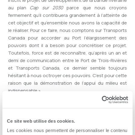
inscrit le projet de développement de la bande riveraine
au plan
Cap sur 2030
parce que nous croyons
fermement qu’il contribuera grandement à l’atteinte de
cet objectif et qu’ensemble nous avons la capacité de
le réaliser. Pour ce faire, nous comptons sur Transports
Canada pour accorder au Port l’élargissement des
pouvoirs dont il a besoin pour concrétiser ce projet.
Toutefois, force est de reconnaître, qu’après un an et
demi de communication entre le Port de Trois-Rivières
et Transports Canada, ce dernier semble toujours
hésitant à nous octroyer ces pouvoirs. C’est pour cette
raison que la démonstration de l’appui du milieu est
indispensable ».
Le diner-conférence s’est donc conclu par le dépôt
Ce site web utilise des cookies.
d’une lettre d’appui collective initiée par la Chambre de
Les cookies nous permettent de personnaliser le contenu
commerce et d’industries de Trois-Rivières et qui sera