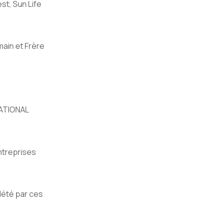
st, Sun Life
main et Frère
 NATIONAL
ntreprises
lété par ces