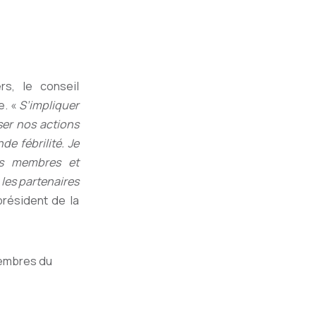
s, le conseil
e. «
S’impliquer
ser nos actions
e fébrilité. Je
os membres et
les partenaires
président de la
membres du