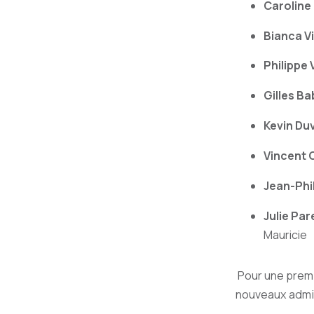
Caroline
Bianca V
Philippe 
Gilles Ba
Kevin Du
Vincent
Jean-Phil
Julie Par
Mauricie
Pour une premi
nouveaux admin