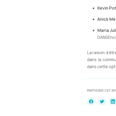
Kevin Pot
Anick Mét
Maria Jul
DANSEnc
La raison d’êt
dans la commu
dans cette opt
PARTAGER CET AR