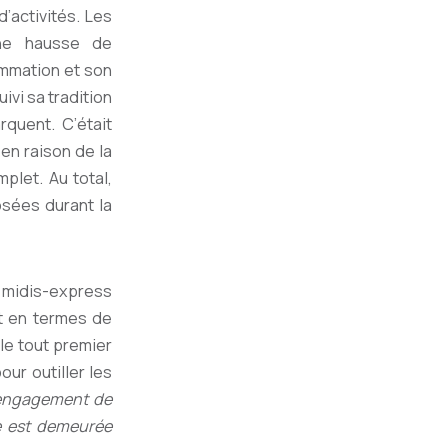
d’activités. Les
une hausse de
ammation et son
vi sa tradition
quent. C’était
en raison de la
plet. Au total,
osées durant la
s midis-express
 en termes de
le tout premier
ur outiller les
l’engagement de
e est demeurée