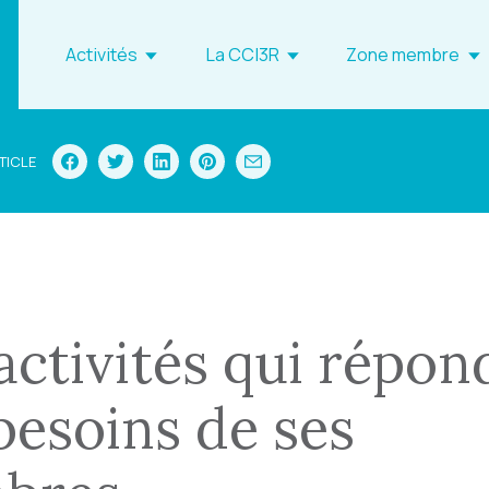
Activités
La CCI3R
Zone membre
TICLE
activités qui répon
besoins de ses