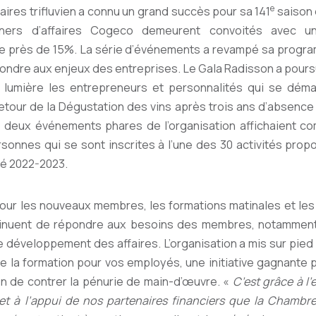
e
aires trifluvien a connu un grand succès pour sa 141
saison 
ners d’affaires Cogeco demeurent convoités avec 
de près de 15%. La série d’événements a revampé sa progr
ondre aux enjeux des entreprises. Le Gala Radisson a poursui
 lumière les entrepreneurs et personnalités qui se démar
etour de la Dégustation des vins après trois ans d’absence 
deux événements phares de l’organisation affichaient com
rsonnes qui se sont inscrites à l’une des 30 activités prop
té 2022-2023.
pour les nouveaux membres, les formations matinales et le
nuent de répondre aux besoins des membres, notamment
e développement des affaires. L’organisation a mis sur pied 
 la formation pour vos employés, une initiative gagnante po
in de contrer la pénurie de main-d’œuvre. «
C’est grâce à 
t à l’appui de nos partenaires financiers que la Chambr