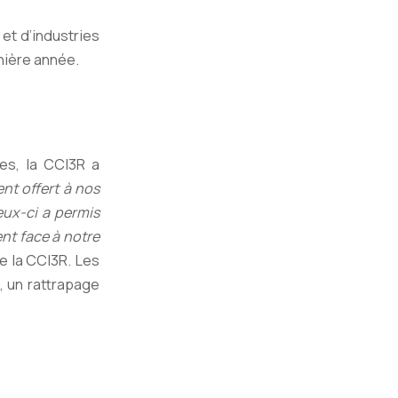
et d’industries
rnière année.
es, la CCI3R a
t offert à nos
eux-ci a permis
nt face à notre
e la CCI3R. Les
n, un rattrapage