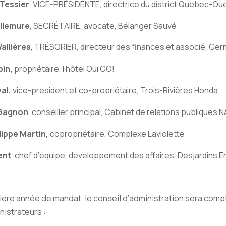
 Tessier
, VICE-PRÉSIDENTE, directrice du district Québec-Oue
illemure
, SECRÉTAIRE, avocate, Bélanger Sauvé
Vallières
, TRÉSORIER, directeur des finances et associé, Ger
bin,
propriétaire, l’hôtel Oui GO!
val,
vice-président et co-propriétaire, Trois-Rivières Honda
 Gagnon
, conseiller principal, Cabinet de relations publiques
ippe Martin,
copropriétaire, Complexe Laviolette
ent
, chef d’équipe, développement des affaires, Desjardins E
ère année de mandat, le conseil d’administration sera comp
istrateurs :