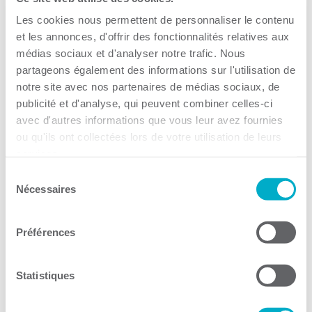
Les cookies nous permettent de personnaliser le contenu
et les annonces, d'offrir des fonctionnalités relatives aux
médias sociaux et d'analyser notre trafic. Nous
partageons également des informations sur l'utilisation de
Activités
notre site avec nos partenaires de médias sociaux, de
Toutes les activités
publicité et d'analyse, qui peuvent combiner celles-ci
avec d'autres informations que vous leur avez fournies
Gala Radisson
ou qu'ils ont collectées lors de votre utilisation de leurs
Gusto
services.
Solutions RH
Sélection
Solutions TI
Nécessaires
du
consentement
Devenir membre
Préférences
La CCI3R
Statistiques
Actualités
Équipe et le conseil d’administration