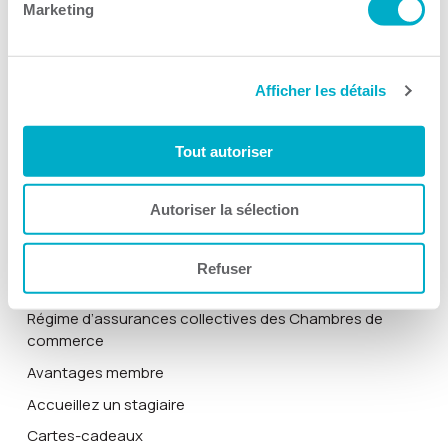
Marketing
À propos
Rapports annuels
Historique
Afficher les détails
Nous joindre
Tout autoriser
Blogue
Autoriser la sélection
Zone membre
Portail des membres
Refuser
Répertoire des membres
Régime d’assurances collectives des Chambres de
commerce
Avantages membre
Accueillez un stagiaire
Cartes-cadeaux