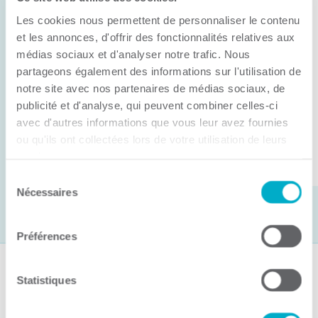
Anick Métivier devient le nouveau
Les cookies nous permettent de personnaliser le contenu
président de la CCI3R
et les annonces, d'offrir des fonctionnalités relatives aux
médias sociaux et d'analyser notre trafic. Nous
C’est lors de son assemblée générale annuelle
partageons également des informations sur l'utilisation de
tenue hier que la Chambre de commerce et
notre site avec nos partenaires de médias sociaux, de
d’industries de ...
publicité et d'analyse, qui peuvent combiner celles-ci
avec d'autres informations que vous leur avez fournies
ou qu'ils ont collectées lors de votre utilisation de leurs
Lire la suite
services.
Sélection
Nécessaires
du
consentement
Préférences
Suivez-nous
Statistiques