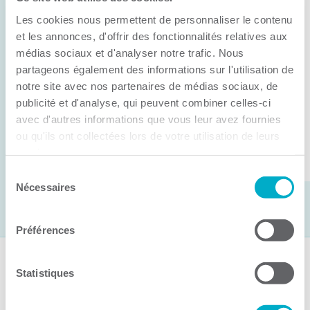
Anick Métivier devient le nouveau
Les cookies nous permettent de personnaliser le contenu
président de la CCI3R
et les annonces, d'offrir des fonctionnalités relatives aux
médias sociaux et d'analyser notre trafic. Nous
C’est lors de son assemblée générale annuelle
partageons également des informations sur l'utilisation de
tenue hier que la Chambre de commerce et
notre site avec nos partenaires de médias sociaux, de
d’industries de ...
publicité et d'analyse, qui peuvent combiner celles-ci
avec d'autres informations que vous leur avez fournies
ou qu'ils ont collectées lors de votre utilisation de leurs
Lire la suite
services.
Sélection
Nécessaires
du
consentement
Préférences
Suivez-nous
Statistiques