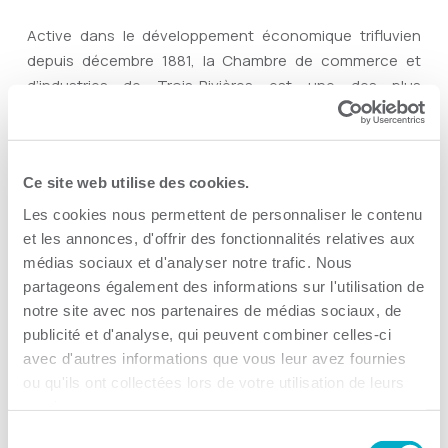
Active dans le développement économique trifluvien
depuis décembre 1881, la Chambre de commerce et
d’industries de Trois-Rivières est une des plus
anciennes chambres au Québec. Comptant sur plus de
750 membres, sa mission est de créer et développer un
réseau d’affaires actif et dynamique qui contribue à la
Ce site web utilise des cookies.
promotion et à la réussite de ses membres ainsi qu’au
développement socio-économique de son milieu. Pour
Les cookies nous permettent de personnaliser le contenu
l’ensemble de ses activités, la CCI3R s’appuie sur des
et les annonces, d'offrir des fonctionnalités relatives aux
valeurs de présence, collaboration, transparence et
médias sociaux et d'analyser notre trafic. Nous
fierté.
partageons également des informations sur l'utilisation de
notre site avec nos partenaires de médias sociaux, de
publicité et d'analyse, qui peuvent combiner celles-ci
avec d'autres informations que vous leur avez fournies
-30-
ou qu'ils ont collectées lors de votre utilisation de leurs
services.
Sélection