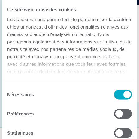
Ce site web utilise des cookies.
11 juin 2026
Les cookies nous permettent de personnaliser le contenu
Anick Métivier devient le nouveau
et les annonces, d'offrir des fonctionnalités relatives aux
président de la CCI3R
médias sociaux et d'analyser notre trafic. Nous
partageons également des informations sur l'utilisation de
C’est lors de son assemblée générale annuelle
notre site avec nos partenaires de médias sociaux, de
tenue hier que la Chambre de commerce et
publicité et d'analyse, qui peuvent combiner celles-ci
d’industries de ...
avec d'autres informations que vous leur avez fournies
ou qu'ils ont collectées lors de votre utilisation de leurs
services.
Lire la suite
Sélection
Nécessaires
du
consentement
Préférences
Statistiques