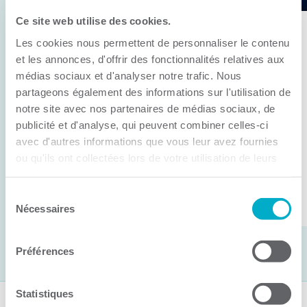
Ce site web utilise des cookies.
11 juin 2026
Les cookies nous permettent de personnaliser le contenu
Anick Métivier devient le nouveau
et les annonces, d'offrir des fonctionnalités relatives aux
président de la CCI3R
médias sociaux et d'analyser notre trafic. Nous
partageons également des informations sur l'utilisation de
C’est lors de son assemblée générale annuelle
notre site avec nos partenaires de médias sociaux, de
tenue hier que la Chambre de commerce et
publicité et d'analyse, qui peuvent combiner celles-ci
d’industries de ...
avec d'autres informations que vous leur avez fournies
ou qu'ils ont collectées lors de votre utilisation de leurs
services.
Lire la suite
Sélection
Nécessaires
du
consentement
Préférences
Statistiques