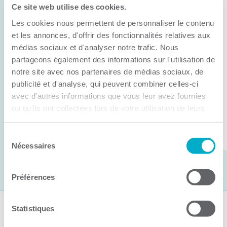
Ce site web utilise des cookies.
11 juin 2026
Les cookies nous permettent de personnaliser le contenu
Anick Métivier devient le nouveau
président de la CCI3R
et les annonces, d'offrir des fonctionnalités relatives aux
médias sociaux et d'analyser notre trafic. Nous
C’est lors de son assemblée générale annuelle
partageons également des informations sur l'utilisation de
tenue hier que la Chambre de commerce et
notre site avec nos partenaires de médias sociaux, de
publicité et d'analyse, qui peuvent combiner celles-ci
d’industries de ...
avec d'autres informations que vous leur avez fournies
ou qu'ils ont collectées lors de votre utilisation de leurs
services.
Lire la suite
Sélection
Nécessaires
du
consentement
Préférences
Statistiques
Suivez-nous