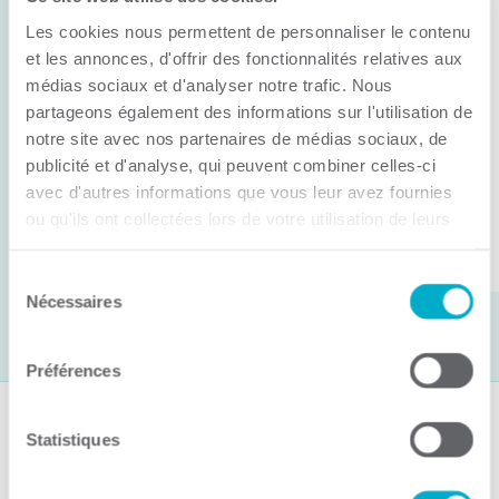
Anick Métivier devient le nouveau
Les cookies nous permettent de personnaliser le contenu
président de la CCI3R
et les annonces, d'offrir des fonctionnalités relatives aux
médias sociaux et d'analyser notre trafic. Nous
C’est lors de son assemblée générale annuelle
partageons également des informations sur l'utilisation de
tenue hier que la Chambre de commerce et
notre site avec nos partenaires de médias sociaux, de
d’industries de ...
publicité et d'analyse, qui peuvent combiner celles-ci
avec d'autres informations que vous leur avez fournies
ou qu'ils ont collectées lors de votre utilisation de leurs
Lire la suite
services.
Sélection
Nécessaires
du
consentement
Préférences
Suivez-nous
Statistiques