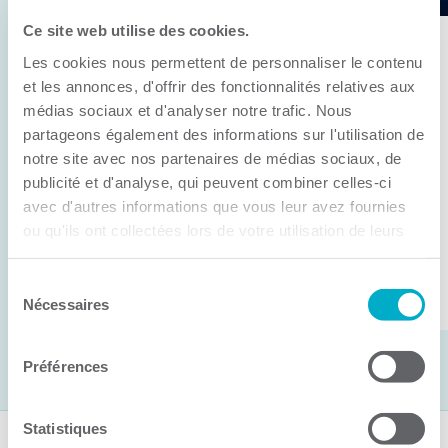
Ce site web utilise des cookies.
11 juin 2026
Les cookies nous permettent de personnaliser le contenu
Anick Métivier devient le nouveau
et les annonces, d'offrir des fonctionnalités relatives aux
président de la CCI3R
médias sociaux et d'analyser notre trafic. Nous
partageons également des informations sur l'utilisation de
C’est lors de son assemblée générale annuelle
notre site avec nos partenaires de médias sociaux, de
tenue hier que la Chambre de commerce et
publicité et d'analyse, qui peuvent combiner celles-ci
d’industries de ...
avec d'autres informations que vous leur avez fournies
ou qu'ils ont collectées lors de votre utilisation de leurs
services.
Lire la suite
Sélection
Nécessaires
du
consentement
Préférences
Statistiques