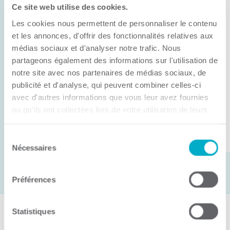
Ce site web utilise des cookies.
11 juin 2026
Les cookies nous permettent de personnaliser le contenu
Anick Métivier devient le nouveau
président de la CCI3R
et les annonces, d'offrir des fonctionnalités relatives aux
médias sociaux et d'analyser notre trafic. Nous
C’est lors de son assemblée générale annuelle
partageons également des informations sur l'utilisation de
tenue hier que la Chambre de commerce et
notre site avec nos partenaires de médias sociaux, de
publicité et d'analyse, qui peuvent combiner celles-ci
d’industries de ...
avec d'autres informations que vous leur avez fournies
ou qu'ils ont collectées lors de votre utilisation de leurs
services.
Lire la suite
Sélection
Nécessaires
du
consentement
Préférences
Statistiques
Suivez-nous