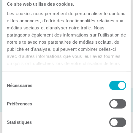
Ce site web utilise des cookies.
11 juin 2026
Les cookies nous permettent de personnaliser le contenu
Anick Métivier devient le nouveau
président de la CCI3R
et les annonces, d'offrir des fonctionnalités relatives aux
médias sociaux et d'analyser notre trafic. Nous
C’est lors de son assemblée générale annuelle
partageons également des informations sur l'utilisation de
tenue hier que la Chambre de commerce et
notre site avec nos partenaires de médias sociaux, de
publicité et d'analyse, qui peuvent combiner celles-ci
d’industries de ...
avec d'autres informations que vous leur avez fournies
ou qu'ils ont collectées lors de votre utilisation de leurs
services.
Lire la suite
Sélection
Nécessaires
du
consentement
Préférences
Statistiques
Suivez-nous