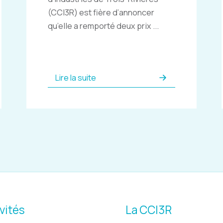
(CCI3R) est fière d’annoncer
qu’elle a remporté deux prix ...
Lire la suite
vités
La CCI3R