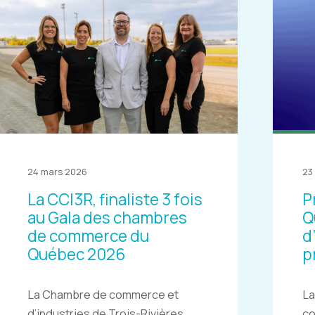
24 mars 2026
23
La CCI3R, finaliste 3 fois
P
au Gala des chambres
Q
de commerce du
d
Québec 2026
p
La Chambre de commerce et
La
d’industries de Trois-Rivières
c