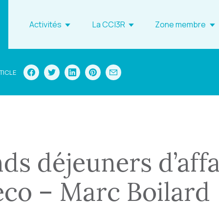
Activités
La CCI3R
Zone membre
TICLE
ds déjeuners d’affa
co – Marc Boilard