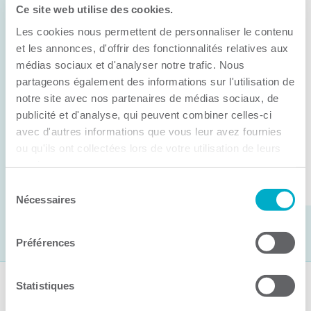
Ce site web utilise des cookies.
11 juin 2026
Les cookies nous permettent de personnaliser le contenu
Anick Métivier devient le nouveau
président de la CCI3R
et les annonces, d'offrir des fonctionnalités relatives aux
médias sociaux et d'analyser notre trafic. Nous
C’est lors de son assemblée générale annuelle
partageons également des informations sur l'utilisation de
tenue hier que la Chambre de commerce et
notre site avec nos partenaires de médias sociaux, de
publicité et d'analyse, qui peuvent combiner celles-ci
d’industries de ...
avec d'autres informations que vous leur avez fournies
ou qu'ils ont collectées lors de votre utilisation de leurs
services.
Lire la suite
Sélection
Nécessaires
du
consentement
Préférences
Statistiques
Suivez-nous