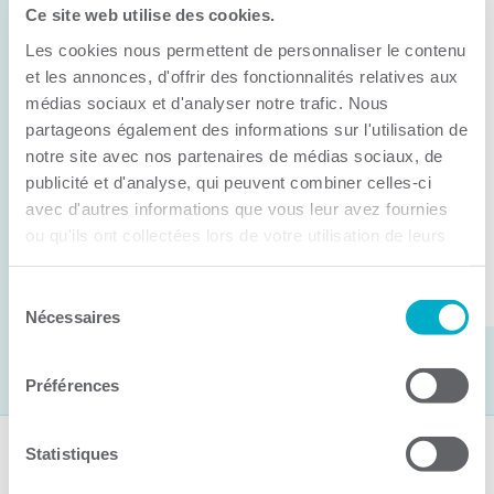
Ce site web utilise des cookies.
11 juin 2026
Les cookies nous permettent de personnaliser le contenu
Anick Métivier devient le nouveau
président de la CCI3R
et les annonces, d'offrir des fonctionnalités relatives aux
médias sociaux et d'analyser notre trafic. Nous
C’est lors de son assemblée générale annuelle
partageons également des informations sur l'utilisation de
tenue hier que la Chambre de commerce et
notre site avec nos partenaires de médias sociaux, de
publicité et d'analyse, qui peuvent combiner celles-ci
d’industries de ...
avec d'autres informations que vous leur avez fournies
ou qu'ils ont collectées lors de votre utilisation de leurs
services.
Lire la suite
Sélection
Nécessaires
du
consentement
Préférences
Statistiques
Suivez-nous