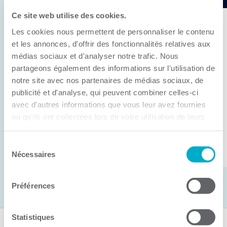
Ce site web utilise des cookies.
11 juin 2026
Les cookies nous permettent de personnaliser le contenu
Anick Métivier devient le nouveau
et les annonces, d'offrir des fonctionnalités relatives aux
président de la CCI3R
médias sociaux et d'analyser notre trafic. Nous
partageons également des informations sur l'utilisation de
C’est lors de son assemblée générale annuelle
notre site avec nos partenaires de médias sociaux, de
tenue hier que la Chambre de commerce et
publicité et d'analyse, qui peuvent combiner celles-ci
d’industries de ...
avec d'autres informations que vous leur avez fournies
ou qu'ils ont collectées lors de votre utilisation de leurs
services.
Lire la suite
Sélection
Nécessaires
du
consentement
Préférences
Statistiques